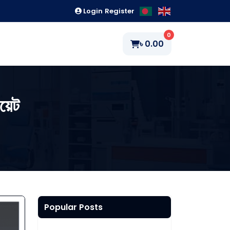
Login
Register
0
৳
0.00
য়েট
Popular Posts