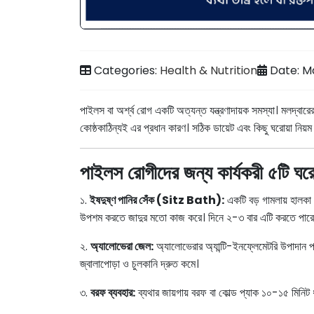
Categories:
Health & Nutrition
Date: M
পাইলস বা অর্শ্ব রোগ একটি অত্যন্ত যন্ত্রণাদায়ক সমস্যা। মলদ্বারে
কোষ্ঠকাঠিন্যই এর প্রধান কারণ। সঠিক ডায়েট এবং কিছু ঘরোয়া নি
পাইলস রোগীদের জন্য কার্যকরী ৫টি ঘরো
১.
ইষদুষ্ণ পানির সেঁক (Sitz Bath):
একটি বড় গামলায় হালকা
উপশম করতে জাদুর মতো কাজ করে। দিনে ২-৩ বার এটি করতে পারে
২.
অ্যালোভেরা জেল:
অ্যালোভেরার অ্যান্টি-ইনফ্লেমেটরি উপাদান 
জ্বালাপোড়া ও চুলকানি দ্রুত কমে।
৩.
বরফ ব্যবহার:
ব্যথার জায়গায় বরফ বা কোল্ড প্যাক ১০-১৫ মিনিট 