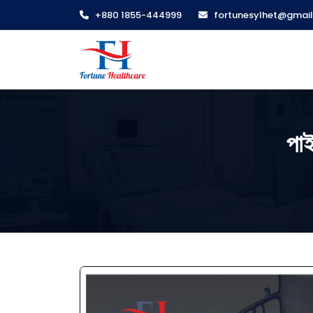
+880 1855-444999
fortunesylhet@gmai
পাই