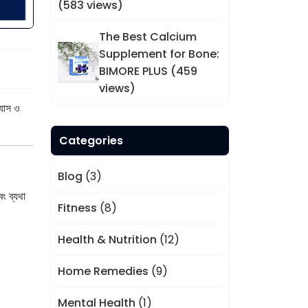
(583 views)
The Best Calcium
Supplement for Bone:
BIMORE PLUS (459
views)
্যাস ও
Categories
Blog
(3)
ং ব্যথা
Fitness
(8)
Health & Nutrition
(12)
Home Remedies
(9)
Mental Health
(1)