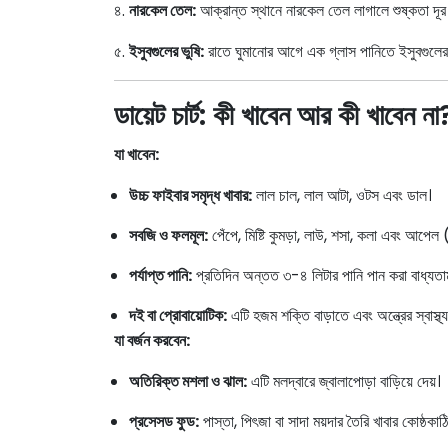
৪.
নারকেল তেল:
আক্রান্ত স্থানে নারকেল তেল লাগালে শুষ্কতা দূর 
৫.
ইসুবগুলের ভুষি:
রাতে ঘুমানোর আগে এক গ্লাস পানিতে ইসুবগুলের ভ
ডায়েট চার্ট: কী খাবেন আর কী খাবেন না
যা খাবেন:
উচ্চ ফাইবার সমৃদ্ধ খাবার:
লাল চাল, লাল আটা, ওটস এবং ডাল।
সবজি ও ফলমূল:
পেঁপে, মিষ্টি কুমড়া, লাউ, শসা, কলা এবং আপেল
পর্যাপ্ত পানি:
প্রতিদিন অন্তত ৩-৪ লিটার পানি পান করা বাধ্যতা
দই বা প্রোবায়োটিক:
এটি হজম শক্তি বাড়াতে এবং অন্ত্রের স্বাস্থ
যা বর্জন করবেন:
অতিরিক্ত মশলা ও ঝাল:
এটি মলদ্বারে জ্বালাপোড়া বাড়িয়ে দেয়।
প্রসেসড ফুড:
পাস্তা, পিৎজা বা সাদা ময়দার তৈরি খাবার কোষ্ঠকাঠিন