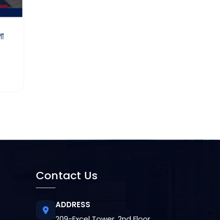
লা
Contact Us
ADDRESS
209-Excel Tower, 2nd Floor,