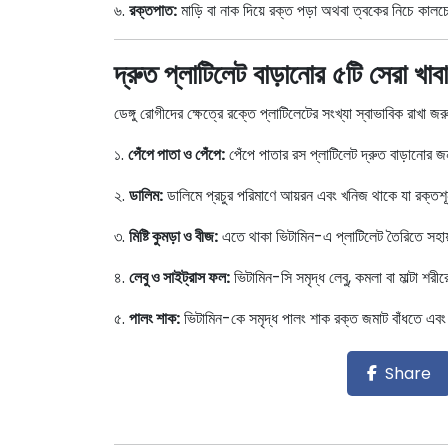
৬.
রক্তপাত:
মাড়ি বা নাক দিয়ে রক্ত পড়া অথবা ত্বকের নিচে কালচ
দ্রুত প্লাটিলেট বাড়ানোর ৫টি সেরা খাব
ডেঙ্গু রোগীদের ক্ষেত্রে রক্তে প্লাটিলেটের সংখ্যা স্বাভাবিক রাখা জর
১.
পেঁপে পাতা ও পেঁপে:
পেঁপে পাতার রস প্লাটিলেট দ্রুত বাড়ানোর জন
২.
ডালিম:
ডালিমে প্রচুর পরিমাণে আয়রন এবং খনিজ থাকে যা রক্তশূন্যত
৩.
মিষ্টি কুমড়া ও বীজ:
এতে থাকা ভিটামিন-এ প্লাটিলেট তৈরিতে সহায়
৪.
লেবু ও সাইট্রাস ফল:
ভিটামিন-সি সমৃদ্ধ লেবু, কমলা বা মাল্টা শরী
৫.
পালং শাক:
ভিটামিন-কে সমৃদ্ধ পালং শাক রক্ত জমাট বাঁধতে এবং
Share