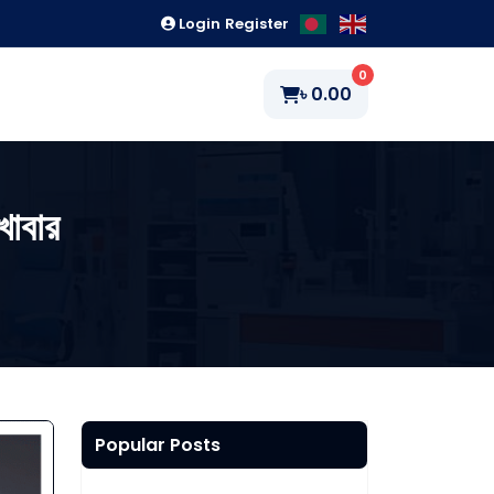
Login
Register
0
৳
0.00
 খাবার
Popular Posts