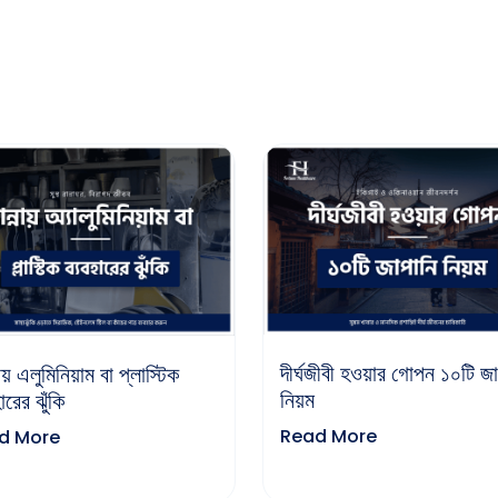
দীর্ঘজীবী হওয়ার গোপন ১০টি জা
ায় এলুমিনিয়াম বা প্লাস্টিক
নিয়ম
ারের ঝুঁকি
Read More
d More