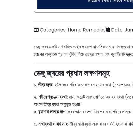
Categories:
Home Remedies
Date: Jun
ডেঙ্গু জ্বর একটি মশাবাহিত ভাইরাল রোগ যা সঠিক সময়ে শনাক্ত 
রোগের অন্যতম প্রধান ঝুঁকি। নিচে ডেঙ্গুর লক্ষণ এবং প্লাটিলেট দ্রু
ডেঙ্গু জ্বরের প্রধান লক্ষণসমূহ
১.
তীব্র জ্বর:
হঠাৎ করে শরীর অনেক গরম হয়ে যাওয়া (১০৩-১০৫ ডি
২.
শরীরে প্রচণ্ড ব্যথা:
হাড়, জয়েন্ট এবং পেশিতে অসহ্য ব্যথ
অংশে তীব্র ব্যথা অনুভূত হওয়া।
৪.
র‍্যাশ বা লালচে দাগ:
জ্বর আসার ৩-৪ দিন পর সারা শরীরে লালচে র‍
৫.
মাথাব্যথা ও বমি ভাব:
তীব্র মাথাব্যথা এবং বারবার বমি হওয়া বা বম