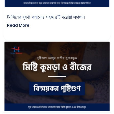
টনসিলের ব্যথা কমানোর সহজ ৫টি ঘরোয়া সমাধান
Read More